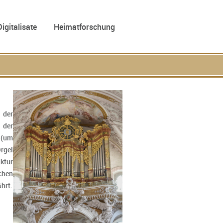
Digitalisate
Heimatforschung
 der
 der
 (um
Orgel
ktur
schen
hrt.