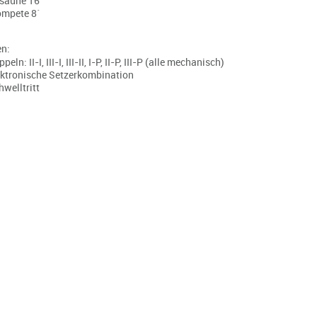
saune 16´
ompete 8´
en:
peln: II-I, III-I, III-II, I-P, II-P, III-P (alle mechanisch)
ektronische Setzerkombination
hwelltritt