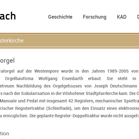
Geschichte
Forschung
KAD
sterkirche
orgel
uralorgel auf der Westempore wurde in den Jahren 1989-2005 von
r Orgelbaufirma Wolfgang Eisenbarth erbaut. Sie steht in
lgetreuen Nachbildung des Orgelgehäuses von Joseph Deutschmann
s nach der Säkularisation in die Vilshofener Stadtpfarrkirche kam. Die 
 Manuale und Pedal mit insgesamt 42 Registern, mechanischer Spieltra
rischer Registertraktur (Schleiflade), um den Einsatz eines elektroni
u ermöglichen. Die geplante Register-Doppeltraktur wurde nicht ausgefü
tion