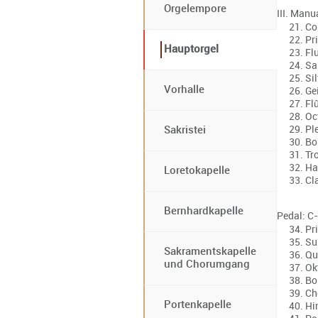
Orgelempore
III. Manu
Co
Pri
Hauptorgel
Flu
Sa
Sil
Vorhalle
Ge
Fl
Oc
Ple
Sakristei
Bo
Tr
Ha
Loretokapelle
Cl
Bernhardkapelle
Pedal: C
Pr
Su
Sakramentskapelle
Qu
und Chorumgang
Ok
Bo
Ch
Portenkapelle
Hi