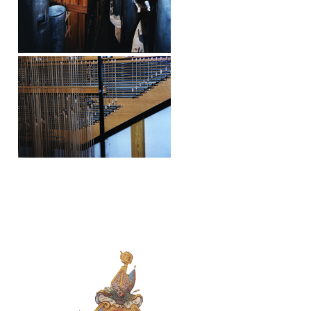
Kloster Aldersbach
Ihr digitaler Assistent
Willkommen beim Kloster
Aldersbach! Wie kann ich Ihnen
heute helfen?