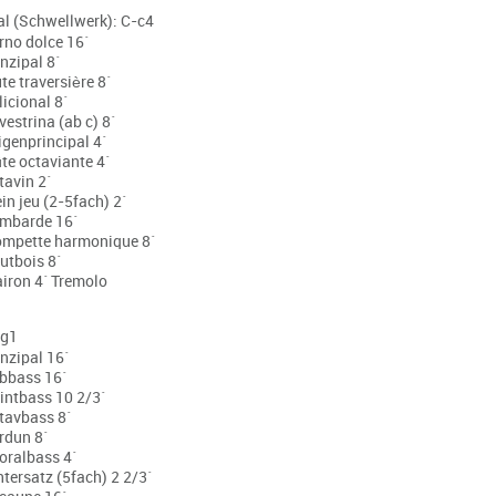
al (Schwellwerk): C-c4
rno dolce 16´
nzipal 8´
te traversière 8´
licional 8´
vestrina (ab c) 8´
igenprincipal 4´
ûte octaviante 4´
tavin 2´
in jeu (2-5fach) 2´
mbarde 16´
ompette harmonique 8´
utbois 8´
airon 4´ Tremolo
-g1
inzipal 16´
bbass 16´
intbass 10 2/3´
tavbass 8´
rdun 8´
oralbass 4´
ntersatz (5fach) 2 2/3´