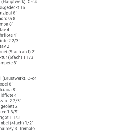
l (Hauptwerk): C-c4
oßgedeckt 16´
nzipal 8´
orosa 8´
mba 8´
tav 4´
hrflöte 4´
inte 2 2/3´
tav 2´
rnet (5fach ab f) 2´
xtur (5fach) 1 1/3´
ompete 8´
l (Brustwerk): C-c4
ppel 8´
lciana 8´
ldflöte 4´
zard 2 2/3´
ageolett 2´
rce 1 3/5´
rigot 1 1/3´
mbel (4fach) 1/2´
halmey 8´ Tremolo