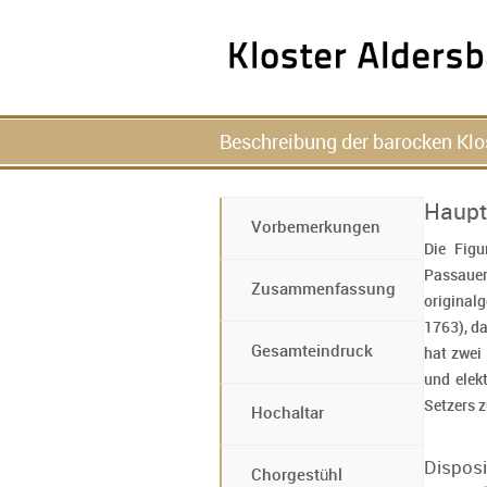
Beschreibung der barocken Klo
Haupt
Vorbemerkungen
Die Fig
Passaue
Zusammenfassung
origina
1763), da
Gesamteindruck
hat zwei
und elekt
Setzers z
Hochaltar
Disposi
Chorgestühl