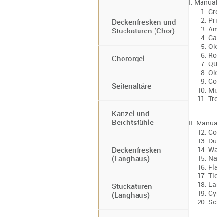
I. Manua
Gr
Pri
Deckenfresken und
Am
Stuckaturen (Chor)
Ga
Ok
Ro
Chororgel
Qu
Ok
Co
Seitenaltäre
Mi
Tr
Kanzel und
Beichtstühle
II. Manua
Co
Du
Wa
Deckenfresken
Na
(Langhaus)
Fl
Tie
La
Stuckaturen
Cy
(Langhaus)
Sc